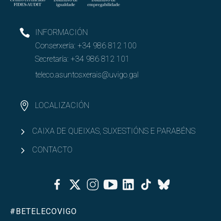
INFORMACIÓN
Conserxería:
+34 986 812 100
Secretaría:
+34 986 812 101
teleco.asuntosxerais@uvigo.gal
LOCALIZACIÓN
CAIXA DE QUEIXAS, SUXESTIÓNS E PARABÉNS
CONTACTO
Facebook
Twitter
Instagram
Youtube
Linkedin
Tiktok
Bluesky
#BETELECOVIGO