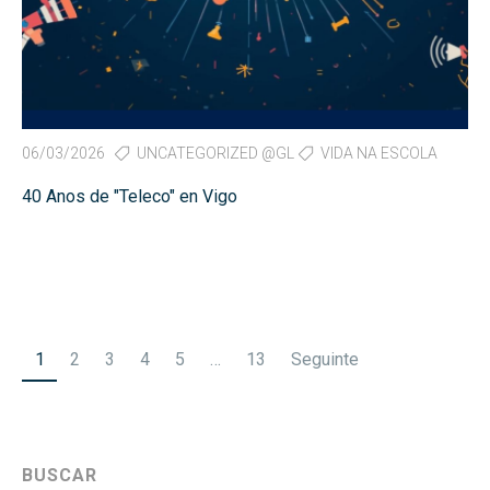
06/03/2026
UNCATEGORIZED @GL
VIDA NA ESCOLA
40 Anos de "Teleco" en Vigo
Paxinación
1
2
3
4
5
…
13
Seguinte
de
entradas
BUSCAR