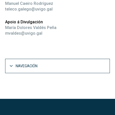
Manuel Caeiro Rodríguez
teleco.galego@uvigo.gal
Apoio á Divulgación
María Dolores Valdés Peña
mvaldes@uvigo.gal
NAVEGACIÓN
A Escola
Abrir
Presentación
Abrir
Goberno