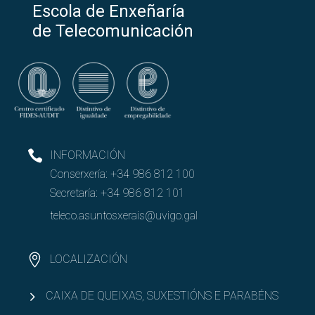
Escola de Enxeñaría
Equipo directivo
de Telecomunicación
Órganos de goberno
Coordinación
Normativas
INFORMACIÓN
Abrir
Conserxería:
+34 986 812 100
PAS e PDI
Secretaría:
+34 986 812 101
Abrir
Recursos e infraestruturas
teleco.asuntosxerais@uvigo.gal
Abrir
Calidade
LOCALIZACIÓN
CAIXA DE QUEIXAS, SUXESTIÓNS E PARABÉNS