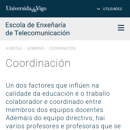
PE
Introduce
UTILIDADES
BUSCAR
palabra
para
char
buscar
Men
A ESCOLA
GOBERNO
COORDINACIÓN
Coordinación
Un dos factores que inflúen na
calidade da educación é o traballo
colaborador e coordinado entre
membros dos equipos docentes.
Ademáis do equipo directivo, hai
varios profesores e profesoras que se