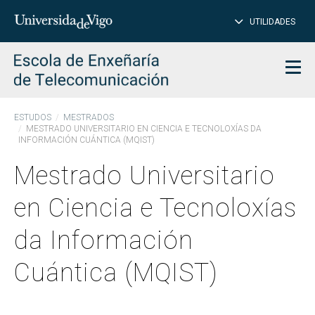
PE
Introduce
UTILIDADES
BUSCAR
palabra
para
char
buscar
Men
ESTUDOS
MESTRADOS
MESTRADO UNIVERSITARIO EN CIENCIA E TECNOLOXÍAS DA
INFORMACIÓN CUÁNTICA (MQIST)
Mestrado Universitario
en Ciencia e Tecnoloxías
da Información
Cuántica (MQIST)