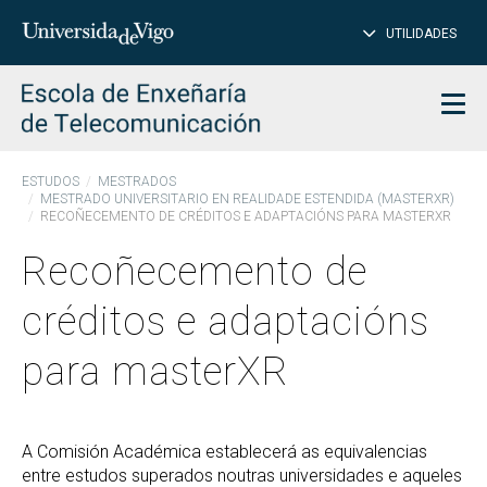
PE
Introduce
UTILIDADES
BUSCAR
palabra
para
char
buscar
Men
ESTUDOS
MESTRADOS
MESTRADO UNIVERSITARIO EN REALIDADE ESTENDIDA (MASTERXR)
RECOÑECEMENTO DE CRÉDITOS E ADAPTACIÓNS PARA MASTERXR
Recoñecemento de
créditos e adaptacións
para masterXR
A Comisión Académica establecerá as equivalencias
entre estudos superados noutras universidades e aqueles