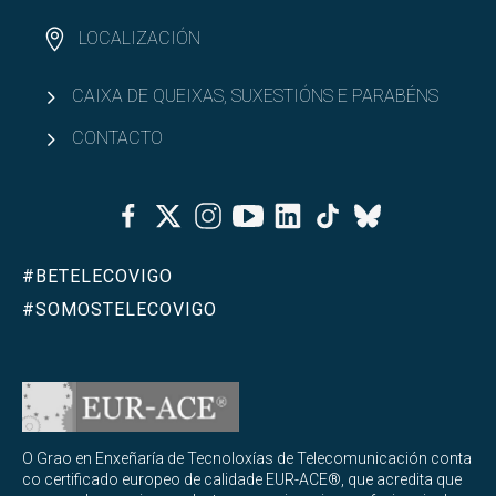
Mestrado Universitario en Internet das Cousas - IoT
Abrir
LOCALIZACIÓN
(MUIoT)
Mestrado Universitario en Realidade Estendida
Abrir
CAIXA DE QUEIXAS, SUXESTIÓNS E PARABÉNS
(masterXR)
CONTACTO
Descrición (masterXR)
Facebook
Twitter
Instagram
Youtube
Linkedin
Tiktok
Planificación do ensino e materias en masterXR
Bluesky
Que se aprende no masterXR?
#BETELECOVIGO
#SOMOSTELECOVIGO
Acceso e admisión a masterXR
Recoñecemento de créditos e adaptacións para
masterXR
Organización académica
O Grao en Enxeñaría de Tecnoloxías de Telecomunicación conta
co certificado europeo de calidade EUR-ACE®, que acredita que