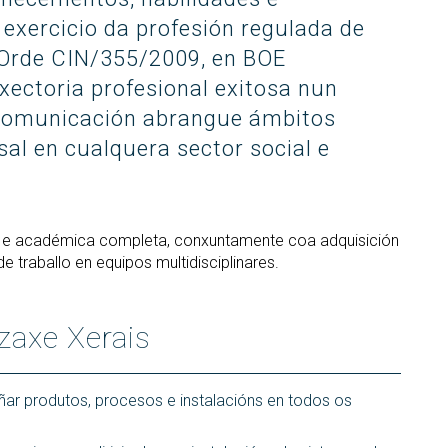
STEMbach 
trado interuniversitario en
en empresas
Servizos in
exercicio da profesión regulada de
Prevención de riscos
berSeguridade (MUniCS)
Día Interna
laborais
Espazos e 
(Orde CIN/355/2009, en BOE
Fan TIC”
strado en Matemática
Biblioteca
xectoria profesional exitosa nun
ustrial (M2i)
Día Interna
Fan CienTe
Programas de
ecomunicación abrangue ámbitos
trado Internacional en
ión por Computador (imcv)
doutoramento
Oracle4Girl
sal en cualquera sector social e
trado en Ciencia e
DocTIC
noloxías da Información
ántica (MQIST)
Matemáticas e Aplicacións
 e académica completa, conxuntamente coa adquisición
trado Universitario en
Métodos Matemáticos e
ernet das Cousas - IoT
 traballo en equipos multidisciplinares.
Simulación Numérica
UIoT)
trado Universitario en
zaxe Xerais
alidade Estendida (masterXR)
ñar produtos, procesos e instalacións en todos os