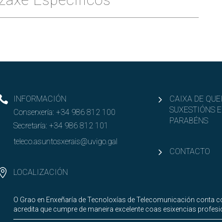
INFORMACIÓN
CAIXA DE QUE
SUXESTIÓNS E
Conserxería:
+34 986 812 100
PARABÉNS
Secretaría:
+34 986 812 101
teleco.asuntosxerais@uvigo.gal
CONTACTO
LOCALIZACIÓN
O Grao en Enxeñaría de Tecnoloxías de Telecomunicación conta co
acredita que cumpre de maneira excelente coas esixencias profesi