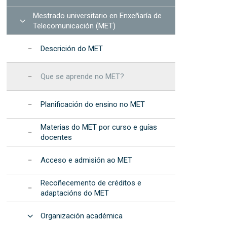
na EET
procedementos
de Dispositivos de Fotónica
formáticos
Mestrado universitario en Enxeñaría de
Integrada (2025)
cional da Muller e da Nena nas TIC – “Elas
Resultados: informes
Abrir
recursos
Telecomunicación (MET)
anuais
cional da Muller e da Nena na Ciencia - "Elas
Programa de
Descrición do MET
c"
Desenvolvemento
Estratéxico da EET
s na EET
Que se aprende no MET?
Acreditación
institucional
Planificación do ensino no MET
Materias do MET por curso e guías
docentes
Acceso e admisión ao MET
Recoñecemento de créditos e
adaptacións do MET
Abrir
Organización académica