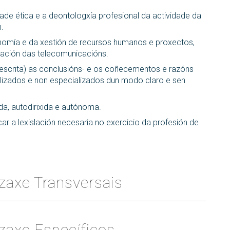
de ética e a deontologxía profesional da actividade da
.
onomía e da xestión de recursos humanos e proxectos,
ización das telecomunicacións.
escrita) as conclusións- e os coñecementos e razóns
alizados e non especializados dun modo claro e sen
a, autodirixida e autónoma.
r a lexislación necesaria no exercicio da profesión de
zaxe Transversais
zaxe Específicos