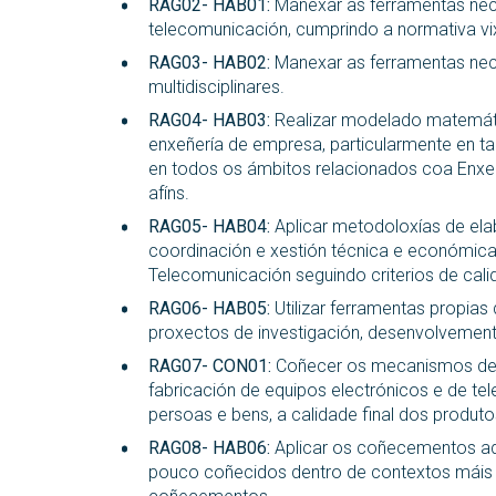
RAG02- HAB01:
Manexar as ferramentas neces
telecomunicación, cumprindo a normativa vi
RAG03- HAB02:
Manexar as ferramentas necesa
multidisciplinares.
RAG04- HAB03:
Realizar modelado matemátic
enxeñería de empresa, particularmente en t
en todos os ámbitos relacionados coa Enxeñ
afíns.
RAG05- HAB04:
Aplicar metodoloxías de elabo
coordinación e xestión técnica e económic
Telecomunicación seguindo criterios de cali
RAG06- HAB05:
Utilizar ferramentas propias 
proxectos de investigación, desenvolvement
RAG07- CON01:
Coñecer os mecanismos de p
fabricación de equipos electrónicos e de te
persoas e bens, a calidade final dos produt
RAG08- HAB06:
Aplicar os coñecementos ad
pouco coñecidos dentro de contextos máis a