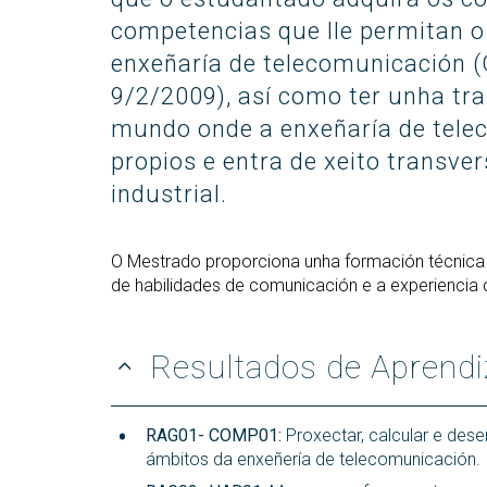
(GETT)
orientación ao ingreso
Mes
RRSS e Listas de correo
Prácticas 
competencias que lle permitan o 
Bachelor Degree in
Ci
Telecommunication
enxeñaría de telecomunicación 
Me
Technologies Engineering
9/2/2009), así como ter unha tra
Ind
(BTTE)
mundo onde a enxeñaría de tel
Mes
Bachelor Degree in
Vis
propios e entra de xeito transver
Telecommunication
Technologies Engineering - Old
Mes
industrial.
Curriculum (BTTE)
Tec
Cu
Programa Académico con
Percorrido Sucesivo (PARS)
O Mestrado proporciona unha formación técnica
Mes
Int
de habilidades de comunicación e a experiencia de
Programa Académico con
(M
Percorrido Sucesivo - Plan
Vello (PARS)
Mes
Resultados de Aprendi
Re
RAG01- COMP01:
Proxectar, calcular e dese
ámbitos da enxeñería de telecomunicación.