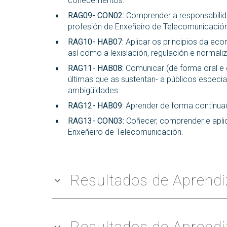
coñecementos.
RAG09- CON02:
Comprender a responsabilida
profesión de Enxeñeiro de Telecomunicación
RAG10- HAB07:
Aplicar os principios da ec
así como a lexislación, regulación e normal
RAG11- HAB08:
Comunicar (de forma oral e 
últimas que as sustentan- a públicos especi
ambigüidades.
RAG12- HAB09:
Aprender de forma continuad
RAG13- CON03:
Coñecer, comprender e aplica
Enxeñeiro de Telecomunicación.
Resultados de Aprendi
Resultados de Aprendi