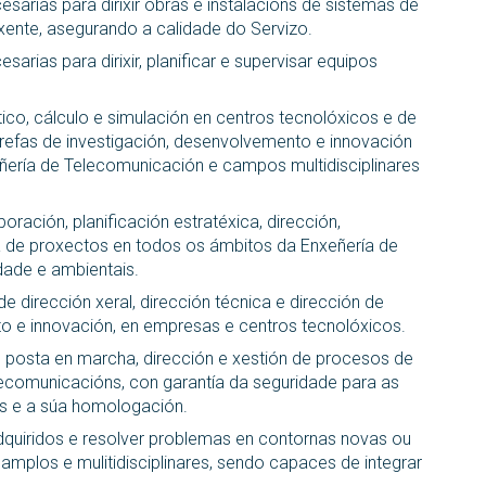
arias para dirixir obras e instalacións de sistemas de
xente, asegurando a calidade do Servizo.
rias para dirixir, planificar e supervisar equipos
o, cálculo e simulación en centros tecnolóxicos e de
arefas de investigación, desenvolvemento e innovación
ería de Telecomunicación e campos multidisciplinares
ración, planificación estratéxica, dirección,
a de proxectos en todos os ámbitos da Enxeñería de
dade e ambientais.
de dirección xeral, dirección técnica e dirección de
o e innovación, en empresas e centros tecnolóxicos.
osta en marcha, dirección e xestión de procesos de
lecomunicacións, con garantía da seguridade para as
os e a súa homologación.
quiridos e resolver problemas en contornas novas ou
mplos e mulitidisciplinares, sendo capaces de integrar