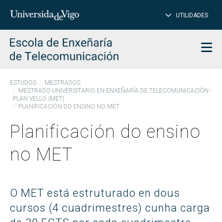
PE
Introduce
UTILIDADES
BUSCAR
palabra
para
char
buscar
Men
ESTUDOS
MESTRADOS
MESTRADO UNIVERSITARIO EN ENXEÑARÍA DE TELECOMUNICACIÓN -
PLAN VELLO (MET)
PLANIFICACIÓN DO ENSINO NO MET
Planificación do ensino
no MET
O MET está estruturado en dous
cursos (4 cuadrimestres) cunha carga