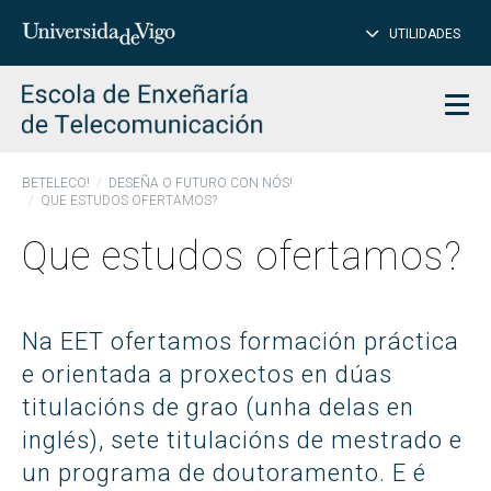
PE
Introduce
UTILIDADES
BUSCAR
palabra
para
char
buscar
Men
BETELECO!
DESEÑA O FUTURO CON NÓS!
QUE ESTUDOS OFERTAMOS?
Que estudos ofertamos?
Na EET ofertamos formación práctica
e orientada a proxectos en dúas
titulacións de grao (unha delas en
inglés), sete titulacións de mestrado e
un programa de doutoramento. E é