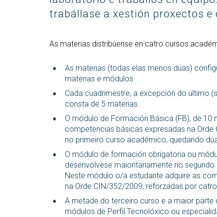
(GETT)
orientación ao ingreso
Mes
RRSS e Listas de correo
Prácticas 
trabállase a xestión proxectos e
Bachelor Degree in
Ci
Telecommunication
Me
Technologies Engineering
Ind
As materias distribúense en catro cursos académi
(BTTE)
Mes
Bachelor Degree in
Vis
As materias (todas elas menos dúas) confi
Telecommunication
materias e módulos.
Technologies Engineering - Old
Mes
Curriculum (BTTE)
Tec
Cada cuadrimestre, a excepción do último 
Cu
consta de 5 materias.
Programa Académico con
Percorrido Sucesivo (PARS)
Mes
O módulo de Formación Básica (FB), de 10 
Int
competencias básicas expresadas na Orde 
Programa Académico con
(M
no primeiro curso académico, quedando dúa
Percorrido Sucesivo - Plan
Vello (PARS)
Mes
O módulo de formación obrigatoria ou módul
Re
desenvólvese maioritariamente no segundo e
Neste módulo o/a estudante adquire as c
na Orde CIN/352/2009, reforzadas por catro 
A metade do terceiro curso e a maior parte
módulos de Perfil Tecnolóxico ou especiali