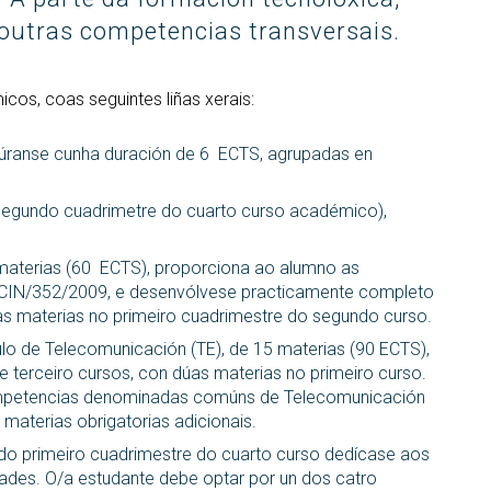
STEMbach 
trado interuniversitario en
en empresas
Servizos in
 outras competencias transversais.
Prevención de riscos
berSeguridade (MUniCS)
Día Interna
laborais
Espazos e 
Fan TIC”
strado en Matemática
Biblioteca
ustrial (M2i)
Día Interna
cos, coas seguintes liñas xerais:
Fan CienTe
Programas de
trado Internacional en
ión por Computador (imcv)
doutoramento
gúranse cunha duración de 6 ECTS, agrupadas en
Oracle4Girl
trado en Ciencia e
DocTIC
noloxías da Información
(segundo cuadrimetre do cuarto curso académico),
ántica (MQIST)
Matemáticas e Aplicacións
trado Universitario en
materias (60 ECTS), proporciona ao alumno as
Métodos Matemáticos e
ernet das Cousas - IoT
CIN/352/2009, e desenvólvese practicamente completo
Simulación Numérica
UIoT)
s materias no primeiro cuadrimestre do segundo curso.
trado Universitario en
o de Telecomunicación (TE), de 15 materias (90 ECTS),
alidade Estendida (masterXR)
 terceiro cursos, con dúas materias no primeiro curso.
ompetencias denominadas comúns de Telecomunicación
materias obrigatorias adicionais.
 do primeiro cuadrimestre do cuarto curso dedícase aos
dades. O/a estudante debe optar por un dos catro