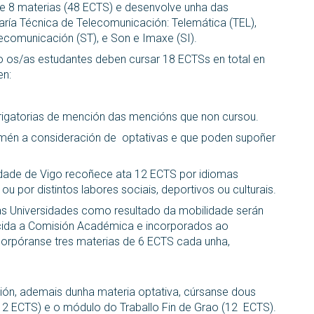
e 8 materias (48 ECTS) e desenvolve unha das
aría Técnica de Telecomunicación: Telemática (TEL),
ecomunicación (ST), e Son e Imaxe (SI).
o os/as estudantes deben cursar 18 ECTSs en total en
en:
igatorias de mención das mencións que non cursou.
amén a consideración de optativas e que poden supoñer
dade de Vigo recoñece ata 12 ECTS por idiomas
ou por distintos labores sociais, deportivos ou culturais.
as Universidades como resultado da mobilidade serán
cida a Comisión Académica e incorporados ao
ncorpóranse tres materias de 6 ECTS cada unha,
ación, ademais dunha materia optativa, cúrsanse dous
12 ECTS) e o módulo do Traballo Fin de Grao (12 ECTS).