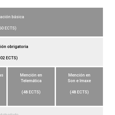
ación básica
60 ECTS)
ón obrigatoria
102 ECTS)
as
Mención en
Mención en
Telemática
Son e Imaxe
(48 ECTS)
(48 ECTS)
tatividade