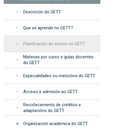
na EET
procedementos
de Dispositivos de Fotónica
formáticos
Integrada (2025)
cional da Muller e da Nena nas TIC – “Elas
Resultados: informes
Descrición do GETT
recursos
anuais
cional da Muller e da Nena na Ciencia - "Elas
Programa de
Que se aprende no GETT?
c"
Desenvolvemento
Estratéxico da EET
s na EET
Planificación do ensino no GETT
Acreditación
institucional
Materias por curso e guías docentes
do GETT
Especialidades ou mencións do GETT
Acceso e admisión ao GETT
Recoñecemento de créditos e
adaptacións do GETT
Abrir
Organización académica do GETT