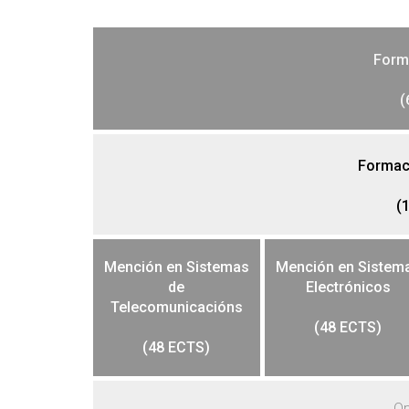
Form
(
Formaci
(
Mención en
Sistemas
Mención en
Sistem
de
Electrónicos
Telecomunicacións
(48 ECTS)
(48 ECTS)
Op