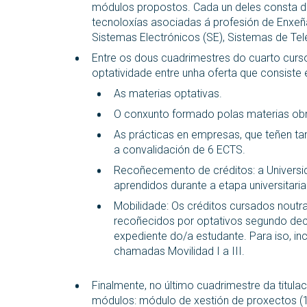
módulos propostos. Cada un deles consta d
tecnoloxías asociadas á profesión de Enxeñ
Sistemas Electrónicos (SE), Sistemas de Tel
Entre os dous cuadrimestres do cuarto curs
optatividade entre unha oferta que consiste 
As materias optativas.
O conxunto formado polas materias obr
As prácticas en empresas, que teñen t
a convalidación de 6 ECTS.
Recoñecemento de créditos: a Universi
aprendidos durante a etapa universitaria 
Mobilidade: Os créditos cursados noutr
recoñecidos por optativos segundo de
expediente do/a estudante. Para iso, i
chamadas Movilidad I a III.
Finalmente, no último cuadrimestre da titul
módulos: módulo de xestión de proxectos (