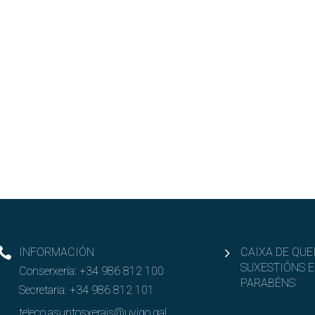
INFORMACIÓN
CAIXA DE QUE
SUXESTIÓNS E
Conserxería:
+34 986 812 100
PARABÉNS
Secretaría:
+34 986 812 101
teleco.asuntosxerais@uvigo.gal