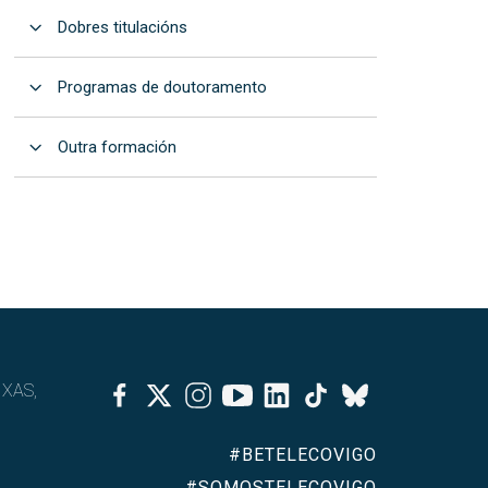
Abrir
Dobres titulacións
Abrir
Programas de doutoramento
Abrir
Outra formación
Facebook
Twitter
Instagram
Youtube
Linkedin
Tiktok
IXAS,
Bluesky
#BETELECOVIGO
#SOMOSTELECOVIGO