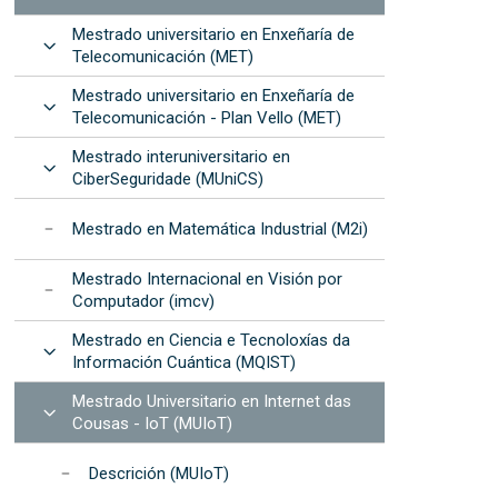
na EET
procedementos
de Dispositivos de Fotónica
formáticos
Mestrado universitario en Enxeñaría de
Integrada (2025)
cional da Muller e da Nena nas TIC – “Elas
Resultados: informes
Abrir
recursos
Telecomunicación (MET)
anuais
Mestrado universitario en Enxeñaría de
cional da Muller e da Nena na Ciencia - "Elas
Programa de
Abrir
Telecomunicación - Plan Vello (MET)
c"
Desenvolvemento
Estratéxico da EET
s na EET
Mestrado interuniversitario en
Abrir
CiberSeguridade (MUniCS)
Acreditación
institucional
Mestrado en Matemática Industrial (M2i)
Mestrado Internacional en Visión por
Computador (imcv)
Mestrado en Ciencia e Tecnoloxías da
Abrir
Información Cuántica (MQIST)
Mestrado Universitario en Internet das
Abrir
Cousas - IoT (MUIoT)
Descrición (MUIoT)