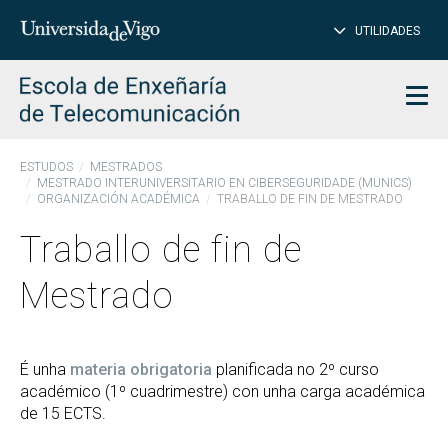
PE
Introduce
UTILIDADES
BUSCAR
palabra
para
char
buscar
Men
ESTUDOS
MESTRADOS
MESTRADO INTERUNIVERSITARIO EN CIBERSEGURIDADE (MUNICS)
ORGANIZACIÓN ACADÉMICA
TRABALLO DE FIN DE MESTRADO
Traballo de fin de
Mestrado
É unha
materia obrigatoria
planificada no 2º curso
académico (1º cuadrimestre) con unha carga académica
de 15 ECTS.