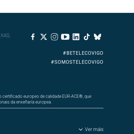
Facebook
Twitter
Instagram
Youtube
Linkedin
Tiktok
IXAS,
Bluesky
#BETELECOVIGO
#SOMOSTELECOVIGO
 certificado europeo de calidade EUR-ACE®, que
onais da enxeñaría europea.
Ver máis