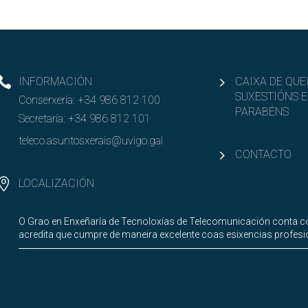
INFORMACIÓN
CAIXA DE QUE
SUXESTIÓNS E
Conserxería:
+34 986 812 100
PARABÉNS
Secretaría:
+34 986 812 101
teleco.asuntosxerais@uvigo.gal
CONTACTO
LOCALIZACIÓN
O Grao en Enxeñaría de Tecnoloxías de Telecomunicación conta co
acredita que cumpre de maneira excelente coas esixencias profesi