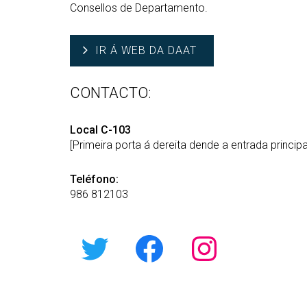
Consellos de Departamento.
IR Á WEB DA DAAT
CONTACTO:
Local C-103
[Primeira porta á dereita dende a entrada principa
Teléfono:
986 812103
Twitter
Facebook
Instagr