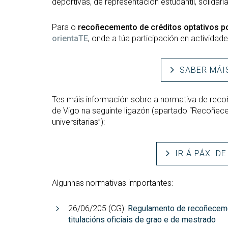
deportivas, de representación estudantil, solidar
Para o
recoñecemento de créditos optativos por
orientaTE
, onde a túa participación en activida
SABER MÁI
Tes máis información sobre a normativa de re
de Vigo na seguinte ligazón (apartado “Recoñece
universitarias”):
IR Á PÁX. D
Algunhas normativas importantes:
26/06/205 (CG):
Regulamento de recoñeceme
titulacións oficiais de grao e de mestrado