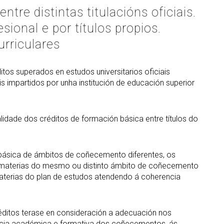
re distintas titulacións oficiais.
sional e por títulos propios.
urriculares
os superados en estudos universitarios oficiais
is impartidos por unha institución de educación superior
dade dos créditos de formación básica entre títulos do
n básica de ámbitos de coñecemento diferentes, os
de materias do mesmo ou distinto ámbito de coñecemento
aterias do plan de estudos atendendo á coherencia
éditos terase en consideración a adecuación nos
ncia académica e formativa dos coñecementos, ás