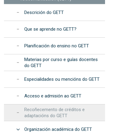
na EET
procedementos
de Dispositivos de Fotónica
formáticos
Integrada (2025)
cional da Muller e da Nena nas TIC – “Elas
Resultados: informes
Descrición do GETT
recursos
anuais
cional da Muller e da Nena na Ciencia - "Elas
Programa de
Que se aprende no GETT?
c"
Desenvolvemento
Estratéxico da EET
s na EET
Planificación do ensino no GETT
Acreditación
institucional
Materias por curso e guías docentes
do GETT
Especialidades ou mencións do GETT
Acceso e admisión ao GETT
Recoñecemento de créditos e
adaptacións do GETT
Abrir
Organización académica do GETT