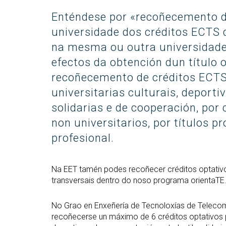
(GETT)
orientación ao ingreso
Mes
RRSS e Listas de correo
Prácticas 
Enténdese por «recoñecemento d
Bachelor Degree in
Ci
Telecommunication
universidade dos créditos ECTS q
Me
Technologies Engineering
Ind
na mesma ou outra universidade
(BTTE)
Mes
efectos da obtención dun título 
Bachelor Degree in
Vis
Telecommunication
recoñecemento de créditos ECTS 
Technologies Engineering - Old
Mes
universitarias culturais, deporti
Curriculum (BTTE)
Tec
Cu
solidarias e de cooperación, po
Programa Académico con
Percorrido Sucesivo (PARS)
non universitarios, por títulos pr
Mes
Int
Programa Académico con
profesional.
(M
Percorrido Sucesivo - Plan
Vello (PARS)
Mes
Re
Na EET tamén podes recoñecer créditos optativos
transversais dentro do noso programa orientaTE
No Grao en Enxeñería de Tecnoloxías de Telec
recoñecerse un máximo de 6 créditos optativos por