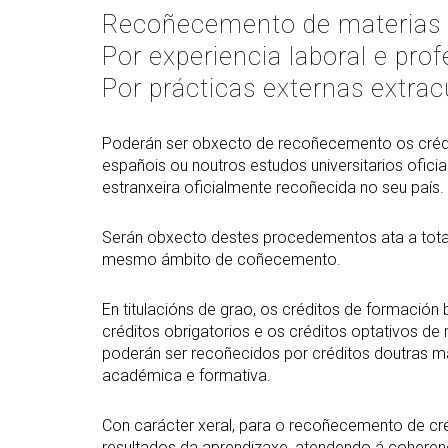
Recoñecemento de materias ent
Por experiencia laboral e profe
Por prácticas externas extrac
Poderán ser obxecto de recoñecemento os crédit
españois ou noutros estudos universitarios oficia
estranxeira oficialmente recoñecida no seu país.
Serán obxecto destes procedementos ata a totali
mesmo ámbito de coñecemento.
En titulacións de grao, os créditos de formació
créditos obrigatorios e os créditos optativos 
poderán ser recoñecidos por créditos doutras m
académica e formativa.
Con carácter xeral, para o recoñecemento de cr
resultados da aprendizaxe, atendendo á cohere