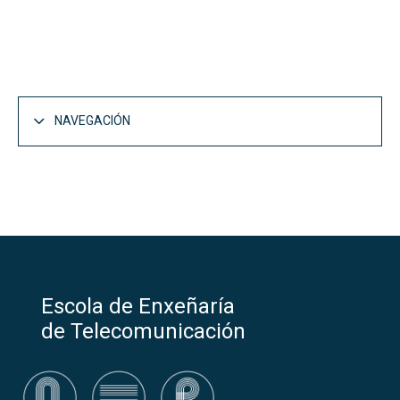
NAVEGACIÓN
I+D e Empresas
Abrir
Investigación e transferencia
Investigamos e desenvolvemos
Escola de Enxeñaría
Achegando coñecemento á sociedade
de Telecomunicación
Abrir
Grupos de investigación