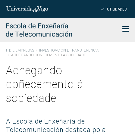
PE
Introduce
UTILIDADES
BUSCAR
palabra
para
char
buscar
Men
I+D E EMPRESAS
INVESTIGACIÓN E TRANSFERENCIA
ACHEGANDO COÑECEMENTO Á SOCIEDADE
Achegando
coñecemento á
sociedade
A Escola de Enxeñaría de
Telecomunicación destaca pola