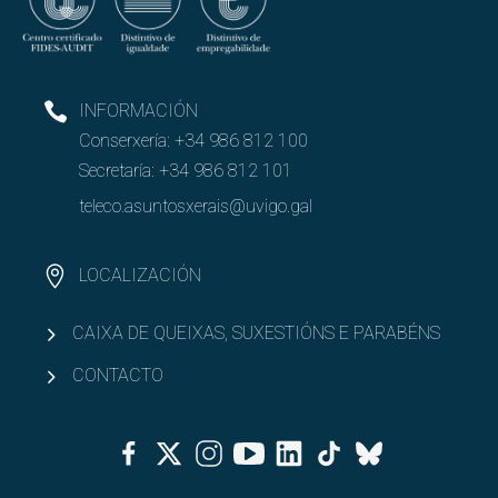
Abrir
Cooperar coa Escola
INFORMACIÓN
Conserxería:
+34 986 812 100
Secretaría:
+34 986 812 101
teleco.asuntosxerais@uvigo.gal
LOCALIZACIÓN
CAIXA DE QUEIXAS, SUXESTIÓNS E PARABÉNS
CONTACTO
Facebook
Twitter
Instagram
Youtube
Linkedin
Tiktok
Bluesky