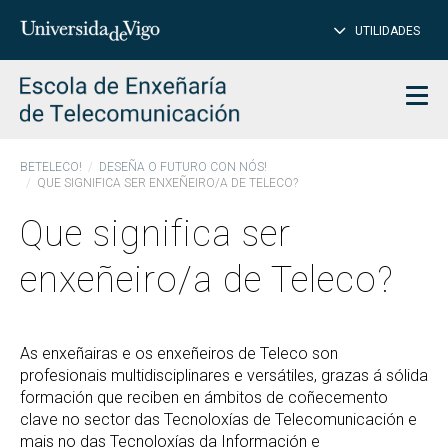
PE
Introduce
UTILIDADES
BUSCAR
palabra
para
char
buscar
Men
BETELECO!
DESEÑA O FUTURO CON NÓS!
QUE SIGNIFICA SER ENXEÑEIRO/A DE TELECO?
Que significa ser
enxeñeiro/a de Teleco?
As enxeñairas e os enxeñeiros de Teleco son
profesionais multidisciplinares e versátiles, grazas á sólida
formación que reciben en ámbitos de coñecemento
clave no sector das Tecnoloxías de Telecomunicación e
mais no das Tecnoloxías da Información e