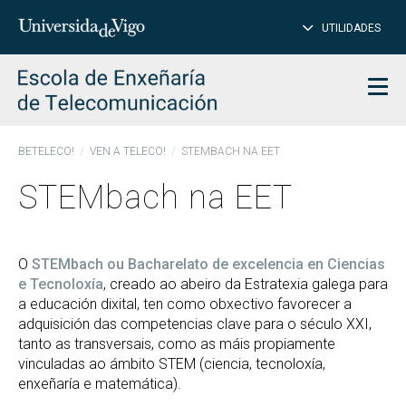
PE
Introduce
UTILIDADES
BUSCAR
palabra
para
char
buscar
Men
BETELECO!
VEN A TELECO!
STEMBACH NA EET
STEMbach na EET
O
STEMbach ou Bacharelato de excelencia en Ciencias
e Tecnoloxía
, creado ao abeiro da Estratexia galega para
a educación dixital, ten como obxectivo favorecer a
adquisición das competencias clave para o século XXI,
tanto as transversais, como as máis propiamente
vinculadas ao ámbito STEM (ciencia, tecnoloxía,
enxeñaría e matemática).