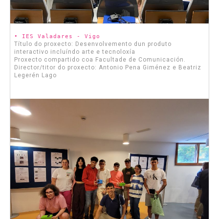
• IES Valadares - Vigo
Título do proxecto: Desenvolvemento dun produto
interactivo incluíndo arte e tecnoloxía
Proxecto compartido coa Facultade de Comunicación.
Director/titor do proxecto: Antonio Pena Giménez e Beatriz
Legerén Lago