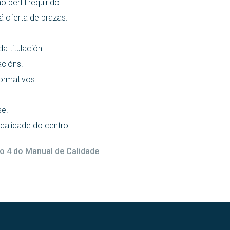
 perfil requirido.
 oferta de prazas.
a titulación.
acións.
ormativos.
se.
 calidade do centro.
o 4 do Manual de Calidade
.