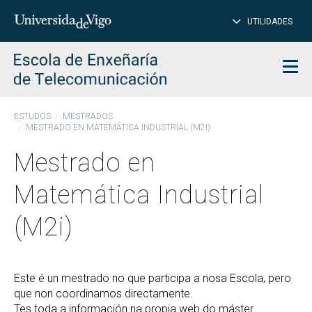
PE
Introduce
UTILIDADES
BUSCAR
palabra
para
char
buscar
Men
ESTUDOS
MESTRADOS
MESTRADO EN MATEMÁTICA INDUSTRIAL (M2I)
Mestrado en
Matemática Industrial
(M2i)
Este é un mestrado no que participa a nosa Escola, pero
que non coordinamos directamente.
Tes toda a información na propia web do máster