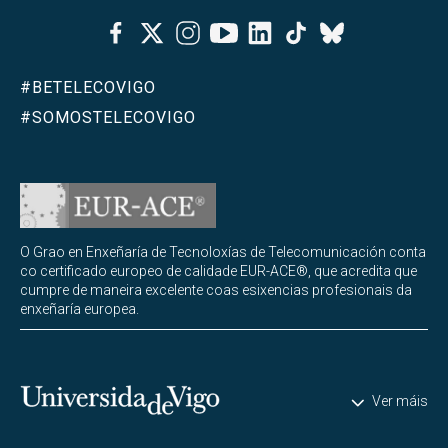
Abrir
Facebook
Twitter
Instagram
Youtube
Linkedin
Tiktok
Programas de doutoramento
Bluesky
Abrir
Outra formación
#BETELECOVIGO
#SOMOSTELECOVIGO
O Grao en Enxeñaría de Tecnoloxías de Telecomunicación conta
co certificado europeo de calidade EUR-ACE®, que acredita que
cumpre de maneira excelente coas esixencias profesionais da
enxeñaría europea.
Universidade de Vigo
Ver máis