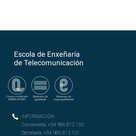
Estudos
Abrir
Graos
Grao en Enxeñaría de Tecnoloxías de
Abrir
Telecomunicación (GETT)
Escola de Enxeñaría
Descrición do GETT
de Telecomunicación
Que se aprende no GETT?
Planificación do ensino no GETT
Materias por curso e guías docentes do GETT
INFORMACIÓN
Conserxería:
+34 986 812 100
Especialidades ou mencións do GETT
Secretaría:
+34 986 812 101