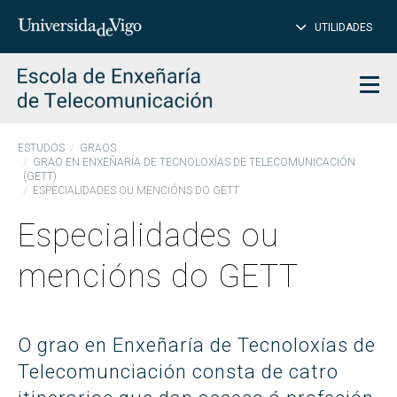
PE
Introduce
UTILIDADES
BUSCAR
palabra
para
char
buscar
Men
ESTUDOS
GRAOS
GRAO EN ENXEÑARÍA DE TECNOLOXÍAS DE TELECOMUNICACIÓN
(GETT)
ESPECIALIDADES OU MENCIÓNS DO GETT
Especialidades ou
mencións do GETT
O grao en Enxeñaría de Tecnoloxías de
Telecomunciación consta de catro