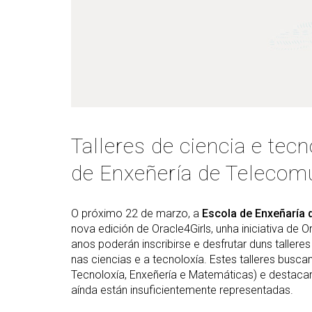
(GETT)
orientación ao ingreso
Mes
RRSS e Listas de correo
Prácticas 
Bachelor Degree in
Ci
Telecommunication
Me
Technologies Engineering
Ind
(BTTE)
Mes
Bachelor Degree in
Vis
Telecommunication
Technologies Engineering - Old
Mes
Curriculum (BTTE)
Tec
Talleres de ciencia e tec
Cu
Programa Académico con
Percorrido Sucesivo (PARS)
de Enxeñería de Telecom
Mes
Int
Programa Académico con
(M
Percorrido Sucesivo - Plan
O próximo 22 de marzo, a
Escola de Enxeñaría 
Vello (PARS)
Mes
nova edición de Oracle4Girls, unha iniciativa de 
Re
anos poderán inscribirse e desfrutar duns tallere
nas ciencias e a tecnoloxía. Estes talleres busca
Tecnoloxía, Enxeñería e Matemáticas) e destacar
aínda están insuficientemente representadas.