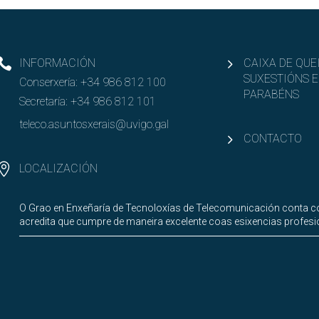
INFORMACIÓN
CAIXA DE QUE
SUXESTIÓNS E
Conserxería:
+34 986 812 100
PARABÉNS
Secretaría:
+34 986 812 101
teleco.asuntosxerais@uvigo.gal
CONTACTO
LOCALIZACIÓN
O Grao en Enxeñaría de Tecnoloxías de Telecomunicación conta co
acredita que cumpre de maneira excelente coas esixencias profesi