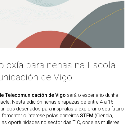
STEMbach 
trado interuniversitario en
en empresas
Servizos in
Prevención de riscos
berSeguridade (MUniCS)
Día Interna
laborais
Espazos e 
Fan TIC”
strado en Matemática
Biblioteca
ustrial (M2i)
Día Interna
Fan CienTe
Programas de
trado Internacional en
ión por Computador (imcv)
doutoramento
Oracle4Girl
trado en Ciencia e
DocTIC
noloxías da Información
noloxía para nenas na Escola
ántica (MQIST)
Matemáticas e Aplicacións
unicación de Vigo
trado Universitario en
Métodos Matemáticos e
ernet das Cousas - IoT
Simulación Numérica
UIoT)
de Telecomunicación de Vigo
será o escenario dunha
trado Universitario en
Oracle. Nesta edición nenas e rapazas de entre 4 a 16
alidade Estendida (masterXR)
s únicos deseñados para inspiralas a explorar o seu futuro
n fomentar o interese polas carreiras
STEM
(Ciencia,
 as oportunidades no sector das TIC, onde as mulleres