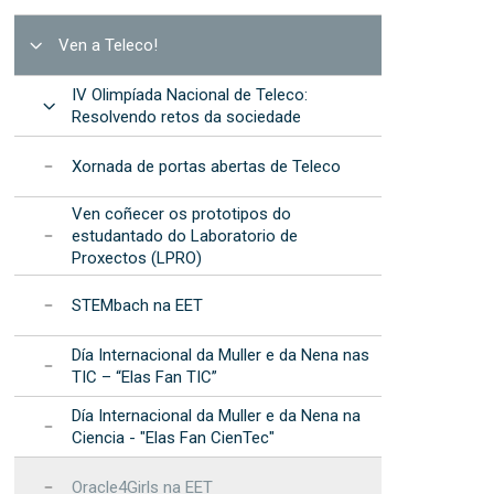
na EET
procedementos
de Dispositivos de Fotónica
formáticos
Integrada (2025)
cional da Muller e da Nena nas TIC – “Elas
Resultados: informes
Abrir
Ven a Teleco!
recursos
anuais
IV Olimpíada Nacional de Teleco:
cional da Muller e da Nena na Ciencia - "Elas
Programa de
Abrir
Resolvendo retos da sociedade
c"
Desenvolvemento
Estratéxico da EET
s na EET
Xornada de portas abertas de Teleco
Acreditación
institucional
Ven coñecer os prototipos do
estudantado do Laboratorio de
Proxectos (LPRO)
STEMbach na EET
Día Internacional da Muller e da Nena nas
TIC – “Elas Fan TIC”
Día Internacional da Muller e da Nena na
Ciencia - "Elas Fan CienTec"
Oracle4Girls na EET