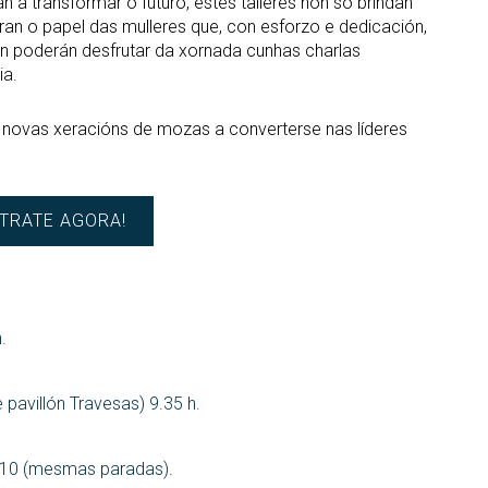
án a transformar o futuro, estes talleres non só brindan
n o papel das mulleres que, con esforzo e dedicación,
n poderán desfrutar da xornada cunhas charlas
ia.
novas xeracións de mozas a converterse nas líderes
TRATE AGORA!
.
pavillón Travesas) 9.35 h.
3:10 (mesmas paradas).