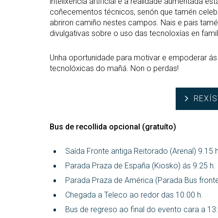
intelixencia artificial e a realidade aumentada est
coñecementos técnicos, senón que tamén celebra
abriron camiño nestes campos. Nais e pais tamé
divulgativas sobre o uso das tecnoloxías en famil
Unha oportunidade para motivar e empoderar ás 
tecnolóxicas do mañá. Non o perdas!
REXÍS
Bus de recollida opcional (gratuíto)
Saída Fronte antiga Reitorado (Arenal) 9.15 h
Parada Praza de España (Kiosko) ás 9.25 h.
Parada Praza de América (Parada Bus fronte 
Chegada a Teleco ao redor das 10.00 h.
Bus de regreso ao final do evento cara a 1