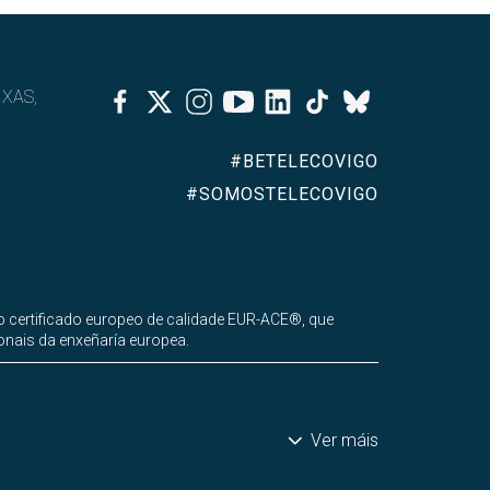
Facebook
Twitter
Instagram
Youtube
Linkedin
Tiktok
IXAS,
Bluesky
#BETELECOVIGO
#SOMOSTELECOVIGO
 certificado europeo de calidade EUR-ACE®, que
onais da enxeñaría europea.
Ver máis