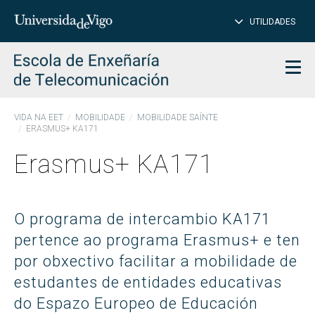
PE
Introduce
UTILIDADES
BUSCAR
palabra
para
char
buscar
Men
VIDA NA EET
MOBILIDADE
MOBILIDADE SAÍNTE
ERASMUS+ KA171
Erasmus+ KA171
O programa de intercambio KA171
pertence ao programa Erasmus+ e ten
por obxectivo facilitar a mobilidade de
estudantes de entidades educativas
do Espazo Europeo de Educación