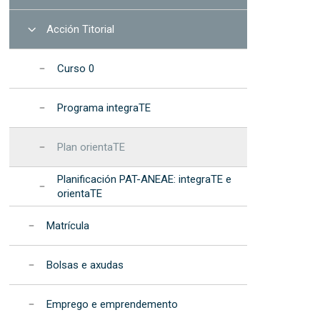
na EET
procedementos
de Dispositivos de Fotónica
formáticos
Integrada (2025)
cional da Muller e da Nena nas TIC – “Elas
Resultados: informes
Abrir
Acción Titorial
recursos
anuais
cional da Muller e da Nena na Ciencia - "Elas
Programa de
Curso 0
c"
Desenvolvemento
Estratéxico da EET
s na EET
Programa integraTE
Acreditación
institucional
Plan orientaTE
Planificación PAT-ANEAE: integraTE e
orientaTE
Matrícula
Bolsas e axudas
Emprego e emprendemento