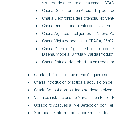
sistema de apertura dunha xanela, STAC
Charla Consultoría en Acción: El poder d
Charla Electrónica de Potencia, Norven
Charla Dimensionamiento de un sistema 
Charla Agentes Inteligentes: El Nuevo P
Charla Vigila donde pisas, CEAGA, 25/0
Charla Gemelo Digital de Producto con
Diseña, Modela, Simula y Valida Produc
Charla Estudio de cobertura en redes mó
Charla ¿Teño claro que mención quero segui
Charla Introdución práctica á adquisición 
Charla Copilot como aliado no desenvolveme
Visita ás instalacións de Navantia en Ferrol,
Obradoiro Ataques a IA e Detección con Fer
Xornada de información sobre mestrados da