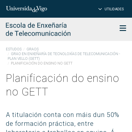
PE
Introduce
UTILIDADES
BUSCAR
palabra
para
char
buscar
Men
ESTUDOS
GRAOS
GRAO EN ENXEÑARÍA DE TECNOLOXÍAS DE TELECOMUNICACIÓN -
PLAN VELLO (GETT)
PLANIFICACIÓN DO ENSINO NO GETT
Planificación do ensino
no GETT
A titulación conta con máis dun 50%
de formación práctica, entre