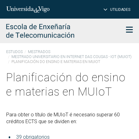
PE
Introduce
UTILIDADES
BUSCAR
palabra
para
char
buscar
Men
ESTUDOS
MESTRADOS
MESTRADO UNIVERSITARIO EN INTERNET DAS COUSAS - IOT (MUIOT)
PLANIFICACIÓN DO ENSINO E MATERIAS EN MUIOT
Planificación do ensino
e materias en MUIoT
Para obter o título de MUIoT é necesario superar 60
créditos ECTS que se dividen en:
39 obrigatorios