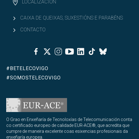
LOCALIZACIÓN
(MUIoT)
Descrición (MUIoT)
CAIXA DE QUEIXAS, SUXESTIÓNS E PARABÉNS
CONTACTO
Planificación do ensino e materias en MUIoT
Facebook
Twitter
Instagram
Youtube
Linkedin
Tiktok
Que se aprende en MUIoT?
Bluesky
Acceso e admisión a MUIoT
#BETELECOVIGO
#SOMOSTELECOVIGO
Recoñecemento de créditos e adaptacións para
MUIoT
Abrir
Organización académica
Mestrado Universitario en Realidade Estendida
Abrir
O Grao en Enxeñaría de Tecnoloxías de Telecomunicación conta
(masterXR)
co certificado europeo de calidade EUR-ACE®, que acredita que
cumpre de maneira excelente coas esixencias profesionais da
Abrir
Dobres titulacións
enxeñaría europea.