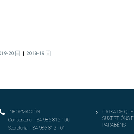
019-20
|
2018-19
INFORMACIÓN
CAIXA DE QUE
SUXESTIÓNS E
Conserxería:
+34 986 812 100
PARABÉNS
Secretaría:
+34 986 812 101