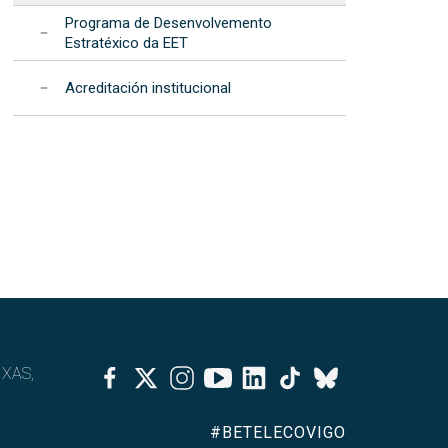
Programa de Desenvolvemento
Estratéxico da EET
Acreditación institucional
Facebook
Twitter
Instagram
Youtube
Linkedin
Tiktok
IXAS,
Bluesky
#BETELECOVIGO