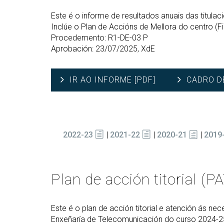
(GETT)
orientación ao ingreso
Mes
RRSS e Listas de correo
Prácticas 
Este é o informe de resultados anuais das titula
Bachelor Degree in
Ci
Inclúe o Plan de Accións de Mellora do centro (F
Telecommunication
Me
Technologies Engineering
Procedemento: R1-DE-03 P
Ind
(BTTE)
Aprobación: 23/07/2025, XdE
Mes
Bachelor Degree in
Vis
Telecommunication
IR AO INFORME [PDF]
CADRO D
Technologies Engineering - Old
Mes
Curriculum (BTTE)
Tec
Cu
Programa Académico con
Percorrido Sucesivo (PARS)
Mes
Int
2022-23
Programa Académico con
|
2021-22
|
2020-21
|
2019
(M
Percorrido Sucesivo - Plan
Vello (PARS)
Mes
Re
Plan de acción titorial (
Este é o plan de acción titorial e atención ás n
Enxeñaría de Telecomunicación do curso 2024-2