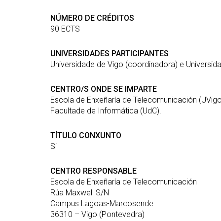
(GETT)
orientación ao ingreso
Mes
RRSS e Listas de correo
Prácticas 
Bachelor Degree in
Ci
NÚMERO DE CRÉDITOS
Telecommunication
90 ECTS
Me
Technologies Engineering
Ind
(BTTE)
UNIVERSIDADES PARTICIPANTES
Mes
Bachelor Degree in
Universidade de Vigo (coordinadora) e Universid
Vis
Telecommunication
Technologies Engineering - Old
Mes
CENTRO/S ONDE SE IMPARTE
Curriculum (BTTE)
Tec
Escola de Enxeñaría de Telecomunicación (UVigo
Cu
Programa Académico con
Facultade de Informática (UdC).
Percorrido Sucesivo (PARS)
Mes
Int
Programa Académico con
TÍTULO CONXUNTO
(M
Percorrido Sucesivo - Plan
Si
Vello (PARS)
Mes
Re
CENTRO RESPONSABLE
Escola de Enxeñaría de Telecomunicación
Rúa Maxwell S/N
Campus Lagoas-Marcosende
36310 – Vigo (Pontevedra)