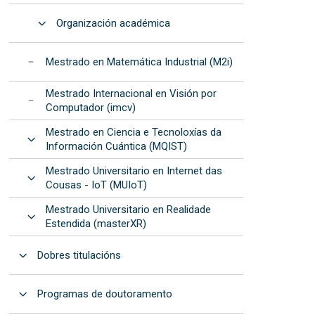
Abrir
Organización académica
Mestrado en Matemática Industrial (M2i)
Mestrado Internacional en Visión por
Computador (imcv)
Mestrado en Ciencia e Tecnoloxías da
Abrir
Información Cuántica (MQIST)
Mestrado Universitario en Internet das
Abrir
Cousas - IoT (MUIoT)
Mestrado Universitario en Realidade
Abrir
Estendida (masterXR)
Abrir
Dobres titulacións
Abrir
Programas de doutoramento