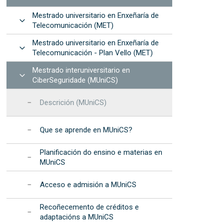
na EET
procedementos
de Dispositivos de Fotónica
formáticos
Mestrado universitario en Enxeñaría de
Integrada (2025)
cional da Muller e da Nena nas TIC – “Elas
Resultados: informes
Abrir
recursos
Telecomunicación (MET)
anuais
Mestrado universitario en Enxeñaría de
cional da Muller e da Nena na Ciencia - "Elas
Programa de
Abrir
Telecomunicación - Plan Vello (MET)
c"
Desenvolvemento
Estratéxico da EET
s na EET
Mestrado interuniversitario en
Abrir
CiberSeguridade (MUniCS)
Acreditación
institucional
Descrición (MUniCS)
Que se aprende en MUniCS?
Planificación do ensino e materias en
MUniCS
Acceso e admisión a MUniCS
Recoñecemento de créditos e
adaptacións a MUniCS