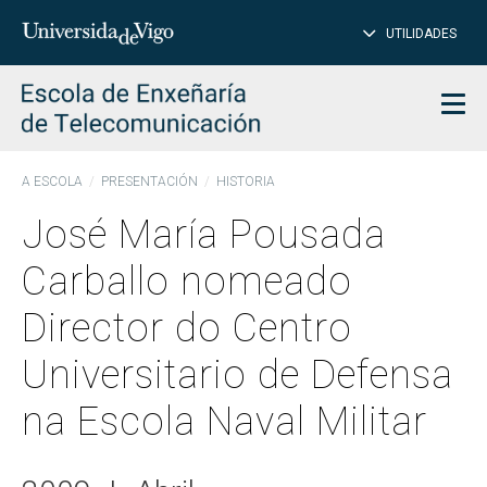
PE
Introduce
UTILIDADES
BUSCAR
palabra
para
char
buscar
Men
A ESCOLA
PRESENTACIÓN
HISTORIA
José María Pousada
Carballo nomeado
Director do Centro
Universitario de Defensa
na Escola Naval Militar