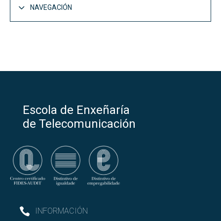
NAVEGACIÓN
A Escola
Abrir
Presentación
Dámosche a benvida
Escola de Enxeñaría
Historia
de Telecomunicación
Localización
Entidades colaboradoras
RRSS e Listas de correo
INFORMACIÓN