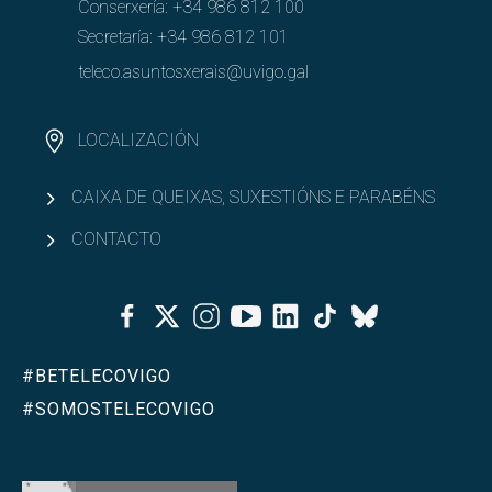
Abrir
Conserxería:
+34 986 812 100
Goberno
Secretaría:
+34 986 812 101
Abrir
PAS e PDI
teleco.asuntosxerais@uvigo.gal
Abrir
Recursos e infraestruturas
LOCALIZACIÓN
Abrir
Calidade
CAIXA DE QUEIXAS, SUXESTIÓNS E PARABÉNS
CONTACTO
Facebook
Twitter
Instagram
Youtube
Linkedin
Tiktok
Bluesky
#BETELECOVIGO
#SOMOSTELECOVIGO