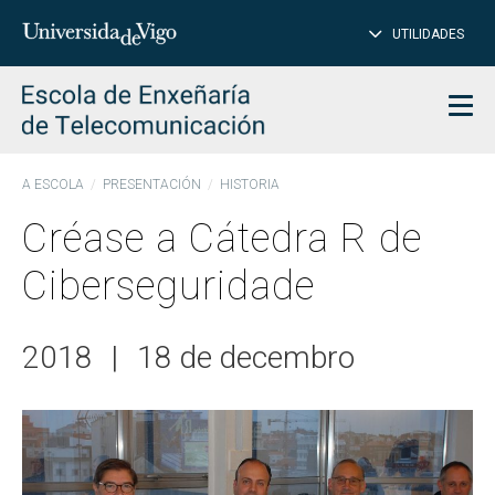
PE
Introduce
UTILIDADES
BUSCAR
palabra
para
char
buscar
Men
A ESCOLA
PRESENTACIÓN
HISTORIA
Créase a Cátedra R de
Ciberseguridade
2018
|
18 de decembro