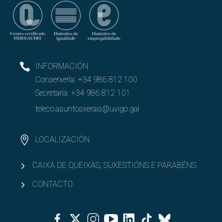
Entidades colaboradoras
RRSS e Listas de correo
INFORMACIÓN
Abrir
Conserxería:
+34 986 812 100
Goberno
Secretaría:
+34 986 812 101
Abrir
PAS e PDI
teleco.asuntosxerais@uvigo.gal
Abrir
Recursos e infraestruturas
LOCALIZACIÓN
Abrir
Calidade
CAIXA DE QUEIXAS, SUXESTIÓNS E PARABÉNS
CONTACTO
Facebook
Twitter
Instagram
Youtube
Linkedin
Tiktok