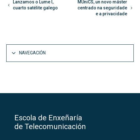
Lanzamos o Lume I,
MUniCS, un novo máster
cuarto satélite galego
centrado na seguridade
e a privacidade
NAVEGACIÓN
A Escola
Abrir
Presentación
Dámosche a benvida
Escola de Enxeñaría
Historia
de Telecomunicación
Localización