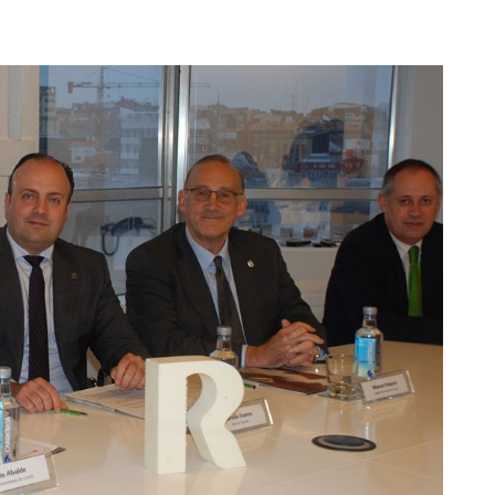
S
ter interuniversitario en
en empresas
Servicios i
Prevención de riesgos
berSeguridad (MUniCS)
D
laborales
Espacios y
T
ter en Matemática Industrial
Biblioteca
i)
D
Programas de
C
ter Internacional en Visión
doctorado
r Computador (imcv)
O
ter en Ciencia y Tecnologías
DocTIC
la Información Cuántica
Matemáticas y Aplicacione
QIST)
Métodos Matemáticos y
ter Universitario en Internet
Simulación Numérica
las Cosas - IoT (MUIoT)
ter Universitario en
lidad Extendida (masterXR)