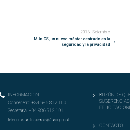
2018 | Setembro
MUniCS, un nuevo máster centrado en la
seguridad y la privacidad
INFORMACIÓN
BUZÓN DE QUE
SUGERENCIAS
Conserjería:
+34 986 812 100
FELICITACION
Secretaría:
+34 986 812 101
teleco.asuntosxerais@uvigo.gal
CONTACTO