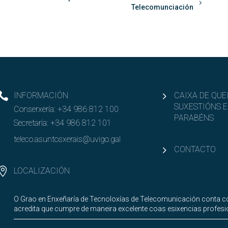
Telecomunciación
INFORMACIÓN
CAIXA DE QUE
SUXESTIÓNS E
Conserxería:
+34 986 812 100
PARABÉNS
Secretaría:
+34 986 812 101
teleco.asuntosxerais@uvigo.gal
CONTACTO
LOCALIZACIÓN
O Grao en Enxeñaría de Tecnoloxías de Telecomunicación conta co
acredita que cumpre de maneira excelente coas esixencias profesi