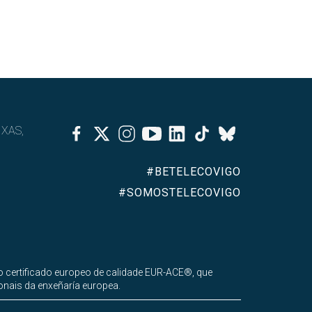
Facebook
Twitter
Instagram
Youtube
Linkedin
Tiktok
IXAS,
Bluesky
#BETELECOVIGO
#SOMOSTELECOVIGO
 certificado europeo de calidade EUR-ACE®, que
onais da enxeñaría europea.