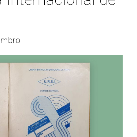
S
ter interuniversitario en
en empresas
Servicios i
Prevención de riesgos
berSeguridad (MUniCS)
D
laborales
Espacios y
T
ter en Matemática Industrial
Biblioteca
i)
D
Programas de
C
ter Internacional en Visión
embro
doctorado
r Computador (imcv)
O
ter en Ciencia y Tecnologías
DocTIC
la Información Cuántica
Matemáticas y Aplicacione
QIST)
Métodos Matemáticos y
ter Universitario en Internet
Simulación Numérica
las Cosas - IoT (MUIoT)
ter Universitario en
lidad Extendida (masterXR)