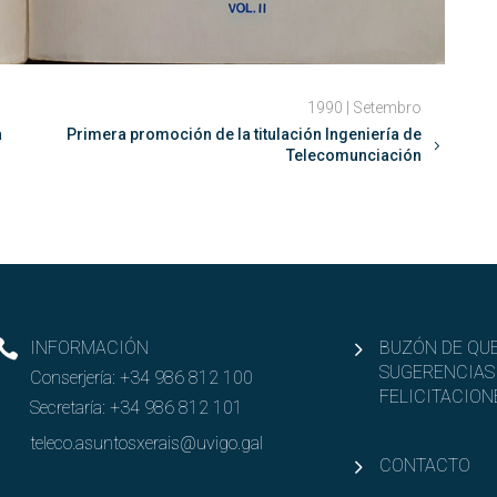
1990 | Setembro
a
Primera promoción de la titulación Ingeniería de
Telecomunciación
INFORMACIÓN
BUZÓN DE QUE
SUGERENCIAS
Conserjería:
+34 986 812 100
FELICITACION
Secretaría:
+34 986 812 101
teleco.asuntosxerais@uvigo.gal
CONTACTO