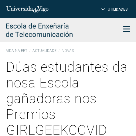
PE
Introduce
UTILIDADES
BUSCAR
palabra
para
char
buscar
Men
VIDA NA EET
ACTUALIDADE
NOVAS
Dúas estudantes da
nosa Escola
gañadoras nos
Premios
GIRLGEEKCOVID