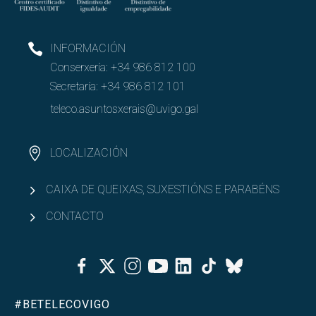
INFORMACIÓN
Conserxería:
+34 986 812 100
Secretaría:
+34 986 812 101
teleco.asuntosxerais@uvigo.gal
LOCALIZACIÓN
CAIXA DE QUEIXAS, SUXESTIÓNS E PARABÉNS
CONTACTO
Facebook
Twitter
Instagram
Youtube
Linkedin
Tiktok
Bluesky
#BETELECOVIGO