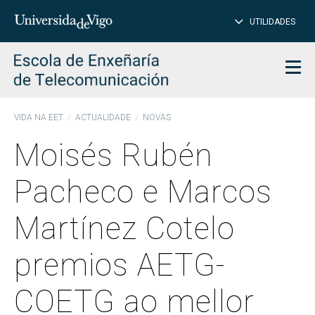
PE
Introduce
UTILIDADES
BUSCAR
palabra
para
char
buscar
Men
VIDA NA EET
ACTUALIDADE
NOVAS
Moisés Rubén
Pacheco e Marcos
Martínez Cotelo
premios AETG-
COETG ao mellor