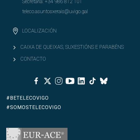
Secretaría:
+34 986 812 101
Abrir
PAS e PDI
teleco.asuntosxerais@uvigo.gal
Abrir
Recursos e infraestruturas
LOCALIZACIÓN
Abrir
Calidade
CAIXA DE QUEIXAS, SUXESTIÓNS E PARABÉNS
CONTACTO
Facebook
Twitter
Instagram
Youtube
Linkedin
Tiktok
Bluesky
#BETELECOVIGO
#SOMOSTELECOVIGO