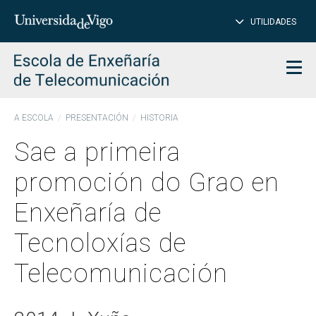
PE
Introduce
UTILIDADES
BUSCAR
palabra
para
char
buscar
Men
A ESCOLA
PRESENTACIÓN
HISTORIA
Sae a primeira
promoción do Grao en
Enxeñaría de
Tecnoloxías de
Telecomunicación