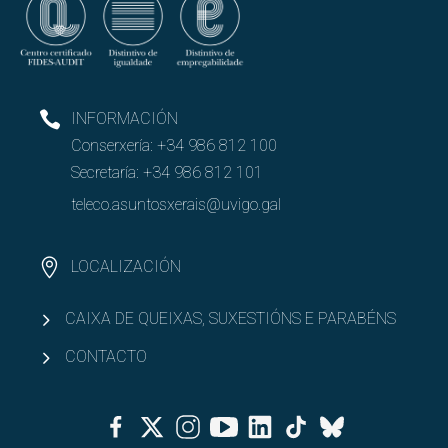
Entidades colaboradoras
RRSS e Listas de correo
INFORMACIÓN
Abrir
Conserxería:
+34 986 812 100
Goberno
Secretaría:
+34 986 812 101
Abrir
PAS e PDI
teleco.asuntosxerais@uvigo.gal
Abrir
Recursos e infraestruturas
LOCALIZACIÓN
Abrir
Calidade
CAIXA DE QUEIXAS, SUXESTIÓNS E PARABÉNS
CONTACTO
Facebook
Twitter
Instagram
Youtube
Linkedin
Tiktok
Bluesky