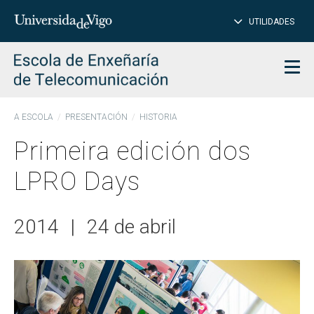
PE
Introduce
UTILIDADES
BUSCAR
palabra
para
char
buscar
Men
A ESCOLA
PRESENTACIÓN
HISTORIA
Primeira edición dos
LPRO Days
2014
|
24 de abril