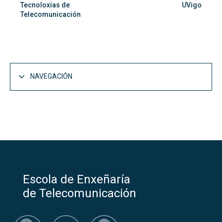
Tecnoloxías de
UVigo
Telecomunicación
NAVEGACIÓN
A Escola
Abrir
Presentación
Dámosche a benvida
Escola de Enxeñaría
Historia
de Telecomunicación
Localización