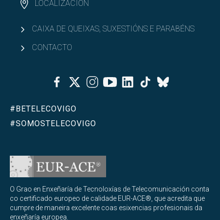
LOCALIZACIÓN
Abrir
Calidade
CAIXA DE QUEIXAS, SUXESTIÓNS E PARABÉNS
CONTACTO
Facebook
Twitter
Instagram
Youtube
Linkedin
Tiktok
Bluesky
#BETELECOVIGO
#SOMOSTELECOVIGO
O Grao en Enxeñaría de Tecnoloxías de Telecomunicación conta
co certificado europeo de calidade EUR-ACE®, que acredita que
cumpre de maneira excelente coas esixencias profesionais da
enxeñaría europea.