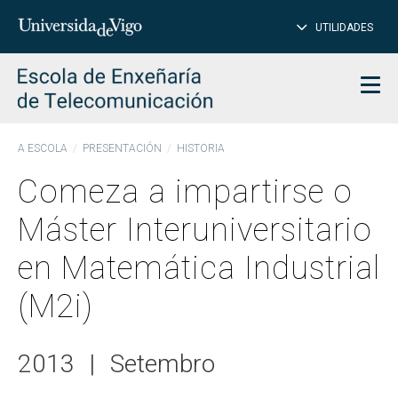
Introduce
UTILIDADES
BUSCAR
palabra
para
char
buscar
Men
A ESCOLA
PRESENTACIÓN
HISTORIA
Comeza a impartirse o
Máster Interuniversitario
en Matemática Industrial
(M2i)
2013
|
Setembro