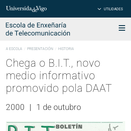
PE
Introduce
UTILIDADES
BUSCAR
palabra
para
char
buscar
Men
A ESCOLA
PRESENTACIÓN
HISTORIA
Chega o B.I.T., novo
medio informativo
promovido pola DAAT
2000
|
1 de outubro