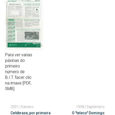
Para ver varias
páxinas do
primeiro
número de
B.I.T. facer clic
na imaxe [PDF,
5MB].
2001 | Xaneiro
1998 | Septembro
Celébrase, por primeira
O "teleco" Domingo