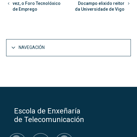
vez, o Foro Tecnolóxico
Docampo elixido reitor
de Emprego
da Universidade de Vigo
NAVEGACIÓN
A Escola
Abrir
Presentación
Dámosche a benvida
Escola de Enxeñaría
Historia
de Telecomunicación
Localización