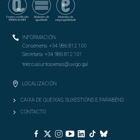
Entidades colaboradoras
RRSS e Listas de correo
INFORMACIÓN
Abrir
Conserxería:
+34 986 812 100
Goberno
Secretaría:
+34 986 812 101
Abrir
PAS e PDI
teleco.asuntosxerais@uvigo.gal
Abrir
Recursos e infraestruturas
LOCALIZACIÓN
Abrir
Calidade
CAIXA DE QUEIXAS, SUXESTIÓNS E PARABÉNS
CONTACTO
Facebook
Twitter
Instagram
Youtube
Linkedin
Tiktok
Bluesky