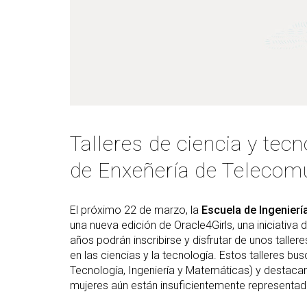
(GETT)
Más
Redes sociales y Listas
Prácticas 
Bachelor Degree in
Ci
de correo
Telecommunication
Más
Technologies Engineering
(M2
(BTTE)
Más
Bachelor Degree in
po
Telecommunication
Technologies Engineering -Old
Más
Curriculum (BTTE)
de 
Talleres de ciencia y tecn
(M
Programa Académico con
Recorrido Sucesivo (PARS)
de Enxeñería de Telecom
Más
de 
Programa Académico con
Recorrido Sucesivo - Plan Viejo
Más
El próximo 22 de marzo, la
Escuela de Ingenier
(PARS)
Rea
una nueva edición de Oracle4Girls, una iniciativa 
años podrán inscribirse y disfrutar de unos taller
en las ciencias y la tecnología. Estos talleres bu
Tecnología, Ingeniería y Matemáticas) y destacar 
mujeres aún están insuficientemente representad