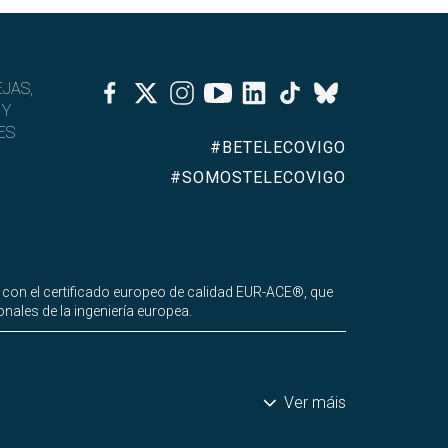
Facebook
Twitter
Instagram
Youtube
Linkedin
Tiktok
JAS,
Bluesky
 Y
ES
#BETELECOVIGO
#SOMOSTELECOVIGO
 con el certificado europeo de calidad EUR-ACE®, que
nales de la ingeniería europea.
Ver máis