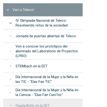
TEMbach en la EET
procedimientos
Dispositivos de Fotónica
nformáticos
Integrada (2025)
ía Internacional de la Mujer y la Niña en las
Resultados: informes
Abrir
Ven a Teleco!
 recursos
IC - "Elas Fan TIC"
anuales
IV Olimpiada Nacional de Teleco:
ía Internacional de la Mujer y la Niña en la
Programa de Desarrollo
Abrir
Resolviendo retos de la sociedad
iencia - "Elas Fan CienTec"
Estratégico de la EET
racle4Girls en la EET
Acreditación
Jornada de puertas abiertas de Teleco
institucional
Ven a conocer los prototipos del
s
alumnado del Laboratorio de Proyectos
(LPRO)
STEMbach en la EET
Día Internacional de la Mujer y la Niña en
las TIC - "Elas Fan TIC"
Día Internacional de la Mujer y la Niña en
la Ciencia - "Elas Fan CienTec"
Oracle4Girls en la EET