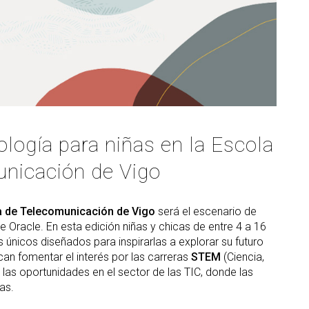
S
ter interuniversitario en
en empresas
Servicios i
Prevención de riesgos
berSeguridad (MUniCS)
D
laborales
Espacios y
T
ter en Matemática Industrial
Biblioteca
i)
D
Programas de
C
ter Internacional en Visión
doctorado
r Computador (imcv)
O
ter en Ciencia y Tecnologías
DocTIC
la Información Cuántica
ología para niñas en la Escola
Matemáticas y Aplicacione
QIST)
Métodos Matemáticos y
unicación de Vigo
ter Universitario en Internet
Simulación Numérica
las Cosas - IoT (MUIoT)
ter Universitario en
ía de Telecomunicación de Vigo
será el escenario de
lidad Extendida (masterXR)
de Oracle. En esta edición niñas y chicas de entre 4 a 16
es únicos diseñados para inspirarlas a explorar su futuro
scan fomentar el interés por las carreras
STEM
(Ciencia,
las oportunidades en el sector de las TIC, donde las
as.