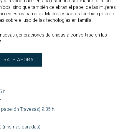
al y la realidad aumentada están transformando el futuro,
nicos, sino que también celebran el papel de las mujeres
mino en estos campos. Madres y padres también podrán
vas sobre el uso de las tecnologías en familia.
nuevas generaciones de chicas a convertirse en las
s!
STRATE AHORA!
5 h.
h.
pabellón Travesas) 9.35 h.
:10 (mismas paradas)