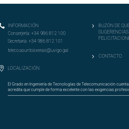
INFORMACIÓN
BUZÓN DE QUE
SUGERENCIAS
Conserjería:
+34 986 812 100
FELICITACION
Secretaría:
+34 986 812 101
teleco.asuntosxerais@uvigo.gal
CONTACTO
LOCALIZACIÓN
El Grado en Ingeniería de Tecnologías de Telecomunicación cuenta
acredita que cumple de forma excelente con las exigencias profesio