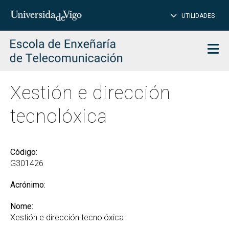
PE
Introduce
UTILIDADES
BUSCAR
palabra
para
char
buscar
Men
Xestión e dirección
tecnolóxica
Código:
G301426
Acrónimo:
Nome:
Xestión e dirección tecnolóxica