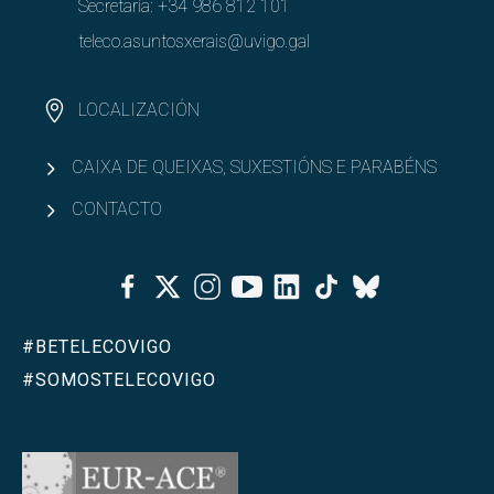
Secretaría:
+34 986 812 101
teleco.asuntosxerais@uvigo.gal
LOCALIZACIÓN
CAIXA DE QUEIXAS, SUXESTIÓNS E PARABÉNS
CONTACTO
Facebook
Twitter
Instagram
Youtube
Linkedin
Tiktok
Bluesky
#BETELECOVIGO
#SOMOSTELECOVIGO