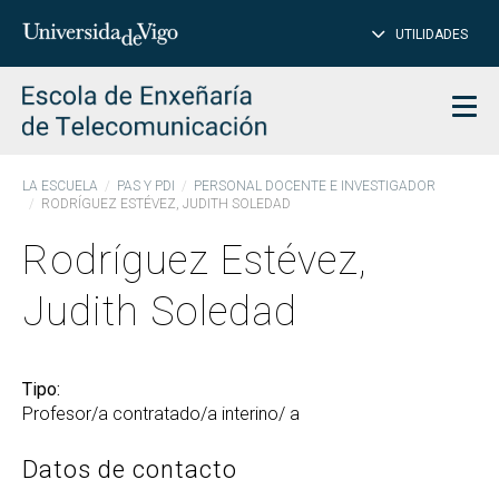
PE
Introduce
UTILIDADES
BUSCAR
palabra
para
char
buscar
Men
LA ESCUELA
PAS Y PDI
PERSONAL DOCENTE E INVESTIGADOR
RODRÍGUEZ ESTÉVEZ, JUDITH SOLEDAD
Rodríguez Estévez,
Judith Soledad
Tipo:
Profesor/a contratado/a interino/ a
Datos de contacto