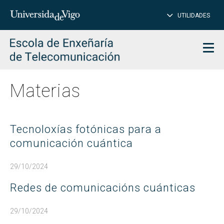
Introduce
UTILIDADES
BUSCAR
palabra
para
char
buscar
Men
Materias
Tecnoloxías fotónicas para a
comunicación cuántica
29/10/2024
Redes de comunicacións cuánticas
29/10/2024