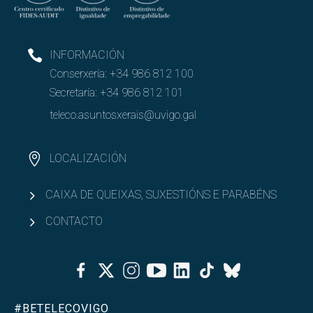
INFORMACIÓN
Conserxería:
+34 986 812 100
Secretaría:
+34 986 812 101
teleco.asuntosxerais@uvigo.gal
LOCALIZACIÓN
CAIXA DE QUEIXAS, SUXESTIÓNS E PARABÉNS
CONTACTO
Facebook
Twitter
Instagram
Youtube
Linkedin
Tiktok
Bluesky
#BETELECOVIGO