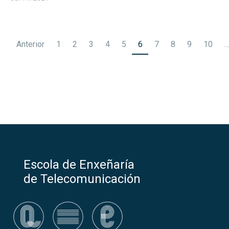
Paxinación
Anterior
1
2
3
4
5
6
7
8
9
10
de
entradas
Escola de Enxeñaría
de Telecomunicación