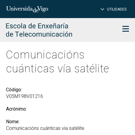
PE
Introduce
UTILIDADES
BUSCAR
palabra
para
char
buscar
Men
Comunicacións
cuánticas vía satélite
Código:
V05M198V01216
Acrónimo:
Nome:
Comunicacións cuánticas vía satélite