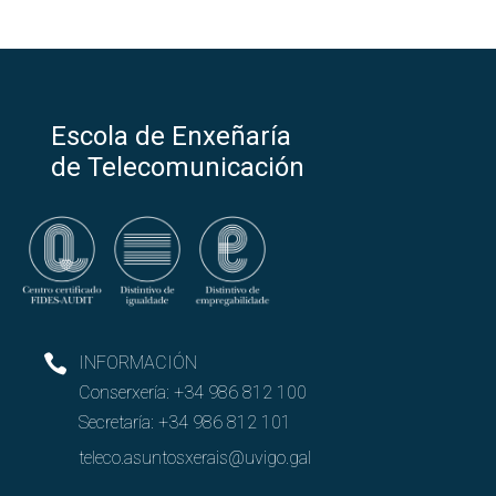
Escola de Enxeñaría
de Telecomunicación
INFORMACIÓN
Conserxería:
+34 986 812 100
Secretaría:
+34 986 812 101
teleco.asuntosxerais@uvigo.gal