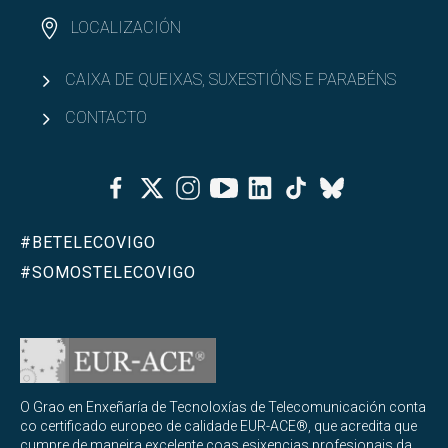
LOCALIZACIÓN
CAIXA DE QUEIXAS, SUXESTIÓNS E PARABÉNS
CONTACTO
Facebook
Twitter
Instagram
Youtube
Linkedin
Tiktok
Bluesky
#BETELECOVIGO
#SOMOSTELECOVIGO
O Grao en Enxeñaría de Tecnoloxías de Telecomunicación conta
co certificado europeo de calidade EUR-ACE®, que acredita que
cumpre de maneira excelente coas esixencias profesionais da