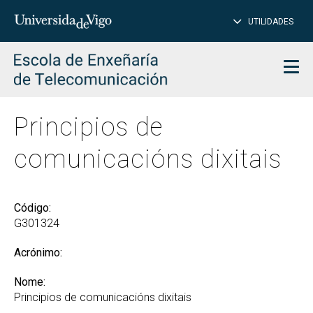
PE
Introduce
UTILIDADES
BUSCAR
palabra
para
char
buscar
Men
Principios de
comunicacións dixitais
Código:
G301324
Acrónimo:
Nome:
Principios de comunicacións dixitais