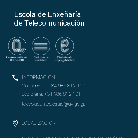
Programa integraTE
Escola de Enxeñaría
Plan orientaTE
de Telecomunicación
Planificación PAT-ANEAE: integraTE e orientaTE
INFORMACIÓN
Conserxería:
+34 986 812 100
Secretaría:
+34 986 812 101
teleco.asuntosxerais@uvigo.gal
LOCALIZACIÓN