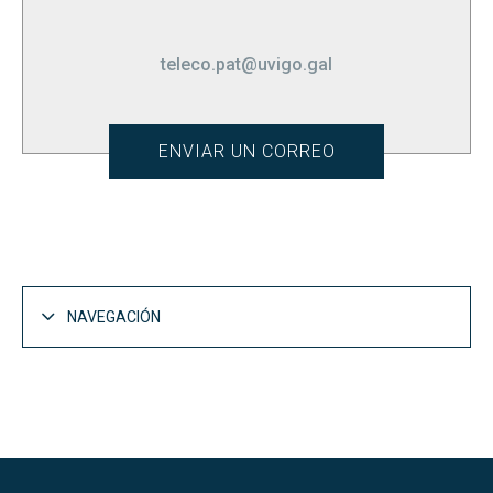
teleco.pat@uvigo.gal
ENVIAR UN CORREO
NAVEGACIÓN
Acción Titorial
Curso 0