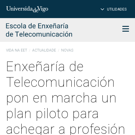
PE
Introduce
UTILIDADES
BUSCAR
palabra
para
char
buscar
Men
VIDA NA EET
ACTUALIDADE
NOVAS
Enxeñaría de
Telecomunicación
pon en marcha un
plan piloto para
achegar a profesión