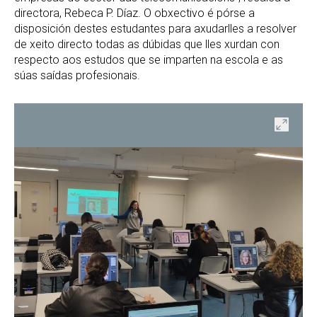
directora, Rebeca P. Díaz. O obxectivo é pórse a
disposición destes estudantes para axudarlles a resolver
de xeito directo todas as dúbidas que lles xurdan con
respecto aos estudos que se imparten na escola e as
súas saídas profesionais.
ir
Abrir