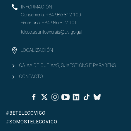
INFORMACIÓN
Conserxería:
+34 986 812 100
Secretaría:
+34 986 812 101
teleco.asuntosxerais@uvigo.gal
LOCALIZACIÓN
CAIXA DE QUEIXAS, SUXESTIÓNS E PARABÉNS
CONTACTO
Facebook
Twitter
Instagram
Youtube
Linkedin
Tiktok
Bluesky
#BETELECOVIGO
#SOMOSTELECOVIGO