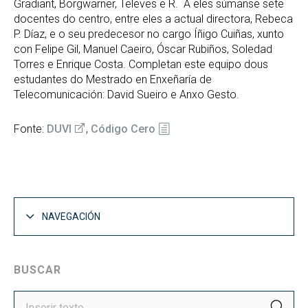
Gradiant, Borgwarner, Televes e R. A eles súmanse sete
docentes do centro, entre eles a actual directora, Rebeca
P. Díaz, e o seu predecesor no cargo Íñigo Cuiñas, xunto
con Felipe Gil, Manuel Caeiro, Óscar Rubiños, Soledad
Torres e Enrique Costa. Completan este equipo dous
estudantes do Mestrado en Enxeñaría de
Telecomunicación: David Sueiro e Anxo Gesto.
Fonte:
DUVI
,
Código Cero
NAVEGACIÓN
BUSCAR
BUS