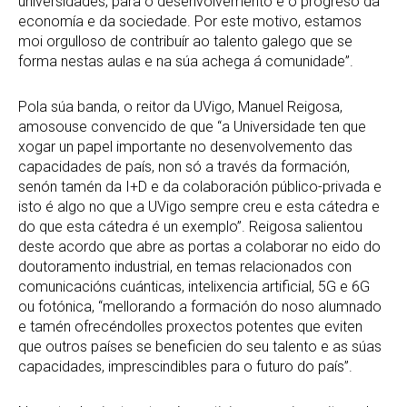
universidades, para o desenvolvemento e o progreso da
economía e da sociedade. Por este motivo, estamos
moi orgulloso de contribuír ao talento galego que se
forma nestas aulas e na súa achega á comunidade”.
Pola súa banda, o reitor da UVigo, Manuel Reigosa,
amosouse convencido de que “a Universidade ten que
xogar un papel importante no desenvolvemento das
capacidades de país, non só a través da formación,
senón tamén da I+D e da colaboración público-privada e
isto é algo no que a UVigo sempre creu e esta cátedra e
do que esta cátedra é un exemplo”. Reigosa salientou
deste acordo que abre as portas a colaborar no eido do
doutoramento industrial, en temas relacionados con
comunicacións cuánticas, intelixencia artificial, 5G e 6G
ou fotónica, “mellorando a formación do noso alumnado
e tamén ofrecéndolles proxectos potentes que eviten
que outros países se beneficien do seu talento e as súas
capacidades, imprescindibles para o futuro do país”.