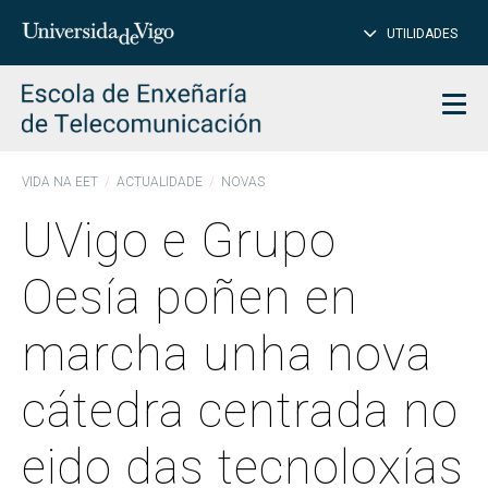
PE
Introduce
UTILIDADES
BUSCAR
palabra
para
char
buscar
Men
VIDA NA EET
ACTUALIDADE
NOVAS
UVigo e Grupo
Oesía poñen en
marcha unha nova
cátedra centrada no
eido das tecnoloxías