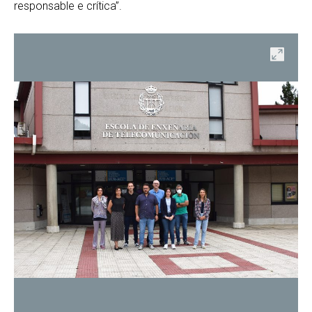
responsable e crítica”.
ir
Abrir