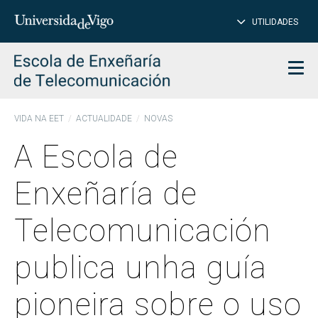
PE
Introduce
UTILIDADES
BUSCAR
palabra
para
char
buscar
Men
VIDA NA EET
ACTUALIDADE
NOVAS
A Escola de
Enxeñaría de
Telecomunicación
publica unha guía
pioneira sobre o uso