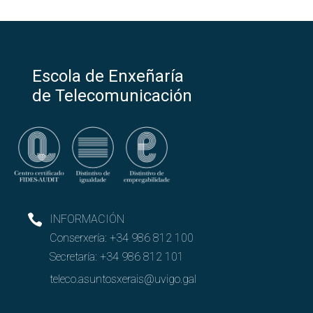
Escola de Enxeñaría
de Telecomunicación
INFORMACIÓN
Conserxería:
+34 986 812 100
Secretaría:
+34 986 812 101
teleco.asuntosxerais@uvigo.gal