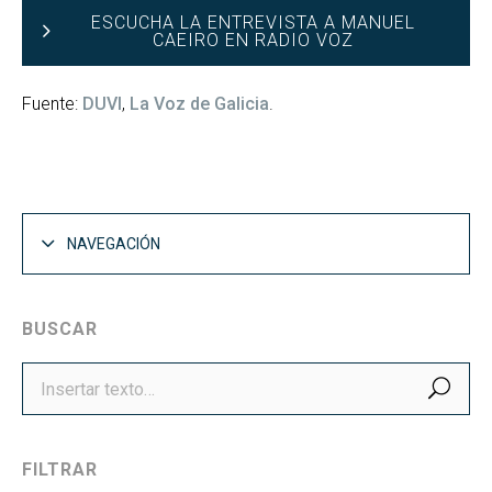
ESCUCHA LA ENTREVISTA A MANUEL
CAEIRO EN RADIO VOZ
Fuente:
DUVI
,
La Voz de Galicia
.
NAVEGACIÓN
BUSCAR
BUS
FILTRAR