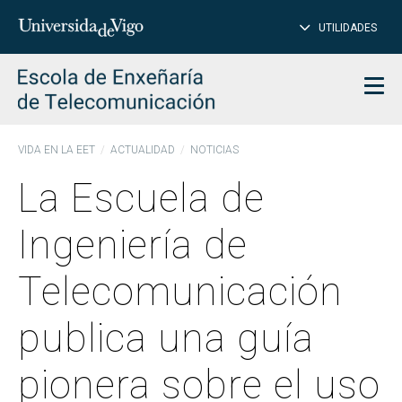
CE
Insertar
UTILIDADES
BUSCAR
palabras
para
char
buscar
Men
VIDA EN LA EET
ACTUALIDAD
NOTICIAS
La Escuela de
Ingeniería de
Telecomunicación
publica una guía
pionera sobre el uso