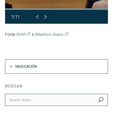
1/11
Fonte
DUVI
e
Atlantico Diario
.
NAVEGACIÓN
BUSCAR
BUS