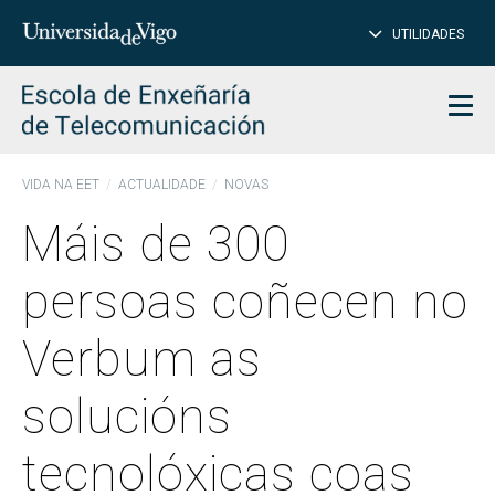
PE
Introduce
UTILIDADES
BUSCAR
palabra
para
char
buscar
Men
VIDA NA EET
ACTUALIDADE
NOVAS
Máis de 300
persoas coñecen no
Verbum as
solucións
tecnolóxicas coas