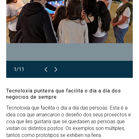
1/11
Tecnoloxía punteira que facilita o día a día dos
negocios de sempre
Tecnoloxía que facilita o día a día das persoas. Esta é a
idea coa que arrancaron o deseño dos seus proxectos e
coa que lles gustaría que se quedasen as persoas que
visitan os distintos postos. Os exemplos son múltiples,
tantos como prototipos se exhiben na feira.