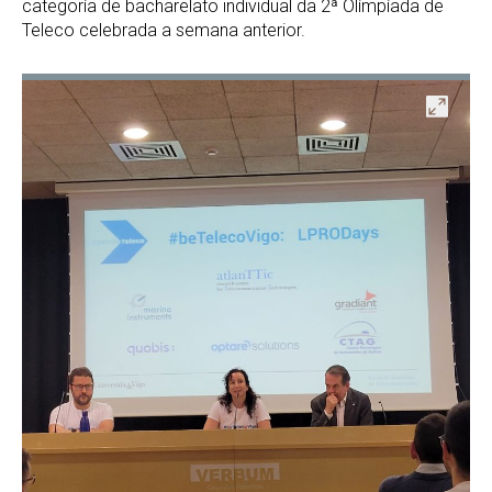
categoría de bacharelato individual da 2ª Olímpíada de
Teleco celebrada a semana anterior.
ir
Abrir