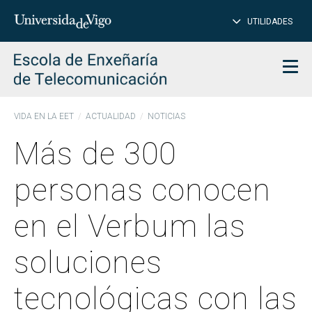
CE
Insertar
UTILIDADES
BUSCAR
palabras
para
char
buscar
Men
VIDA EN LA EET
ACTUALIDAD
NOTICIAS
Más de 300
personas conocen
en el Verbum las
soluciones
tecnológicas con las