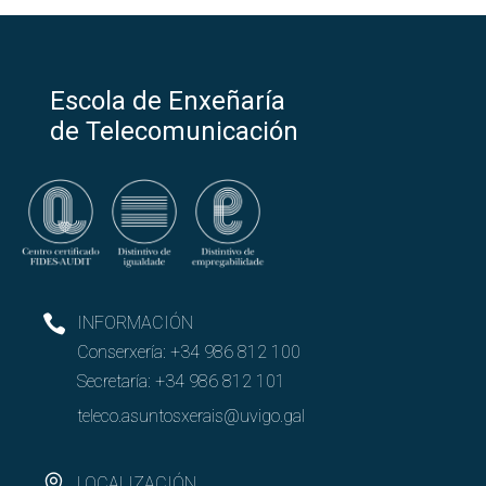
Escola de Enxeñaría
de Telecomunicación
INFORMACIÓN
Conserxería:
+34 986 812 100
Secretaría:
+34 986 812 101
teleco.asuntosxerais@uvigo.gal
LOCALIZACIÓN