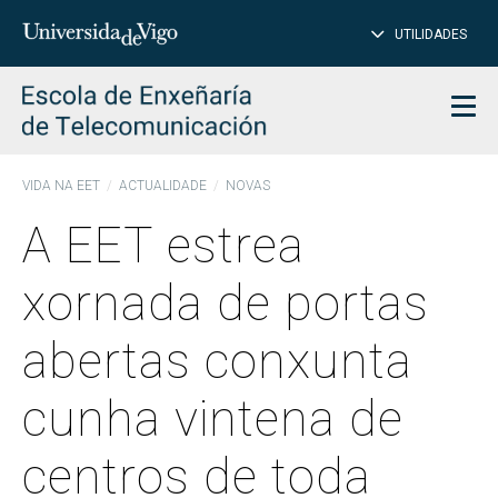
PE
Introduce
UTILIDADES
BUSCAR
palabra
para
char
buscar
Men
VIDA NA EET
ACTUALIDADE
NOVAS
A EET estrea
xornada de portas
abertas conxunta
cunha vintena de
centros de toda